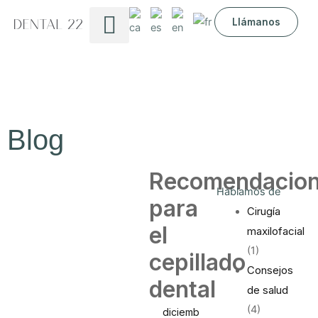
Ir
Llámanos
al
contenido
Sobre nosotros
Blog
Recomendacio
Hablamos de
para
Cirugía
el
maxilofacial
(1)
cepillado
Consejos
dental
de salud
(4)
diciemb