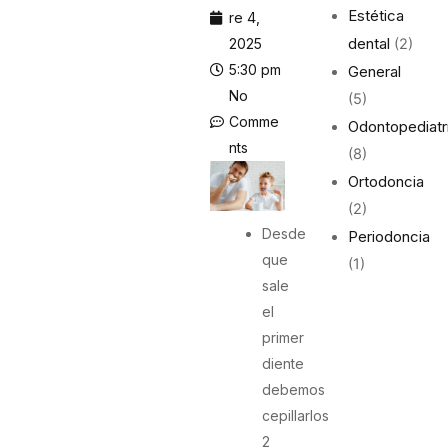
Estética
re 4,
dental
2025
(2)
5:30 pm
General
No
(5)
Comme
Odontopediatr
nts
(8)
Ortodoncia
(2)
Desde
Periodoncia
que
(1)
sale
el
primer
diente
debemos
cepillarlos
2