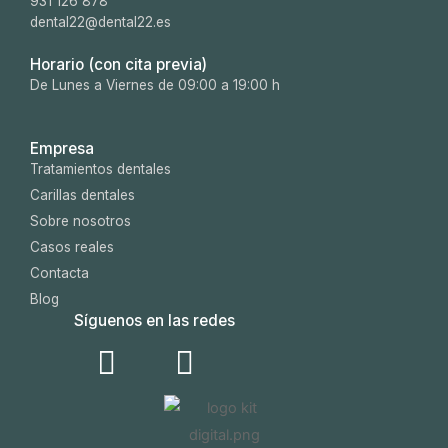
931 126 878
dental22@dental22.es
Horario (con cita previa)
De Lunes a Viernes de 09:00 a 19:00 h
Empresa
Tratamientos dentales
Carillas dentales
Sobre nosotros
Casos reales
Contacta
Blog
Síguenos en las redes
I
W
n
h
s
a
t
t