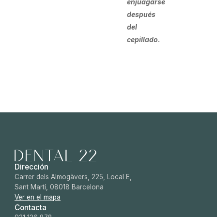
enjuagarse
después
del
cepillado
.
Dirección
Carrer dels Almogàvers, 225, Local E,
Sant Martí, 08018 Barcelona
Ver en el mapa
Contacta