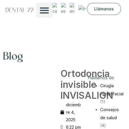
Ir
Llámanos
al
contenido
Sobre nosotros
Blog
Ortodoncia
Hablamos de
invisible
Cirugía
INVISALIGN
maxilofacial
(1)
diciemb
Consejos
re 4,
de salud
2025
(4)
6:22 pm