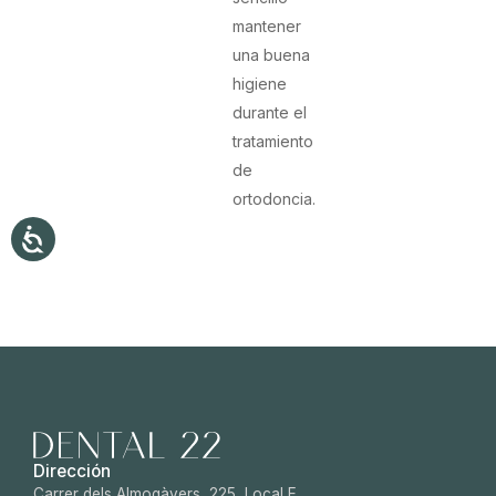
mantener
una buena
higiene
durante el
tratamiento
de
ortodoncia.
Dirección
Carrer dels Almogàvers, 225, Local E,