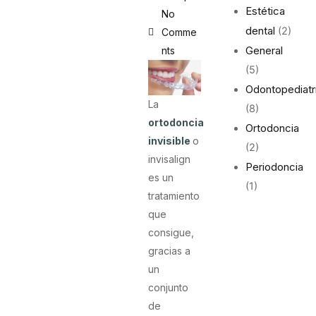
Estética
No
dental
(2)
Comme
General
nts
(5)
Odontopediatr
La
(8)
ortodoncia
Ortodoncia
invisible
o
(2)
invisalign
Periodoncia
es un
(1)
tratamiento
que
consigue,
gracias a
un
conjunto
de