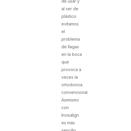
de usar y
al ser de
plástico
evitamos
el
problema
de llagas
en la boca
que
provoca a
veces la
ortodoncia
convencional.
Asimismo
con
Invisalign
es más
sencillo